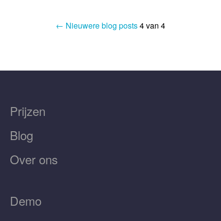
← Nieuwere blog posts
4 van 4
Prijzen
Blog
Over ons
Demo