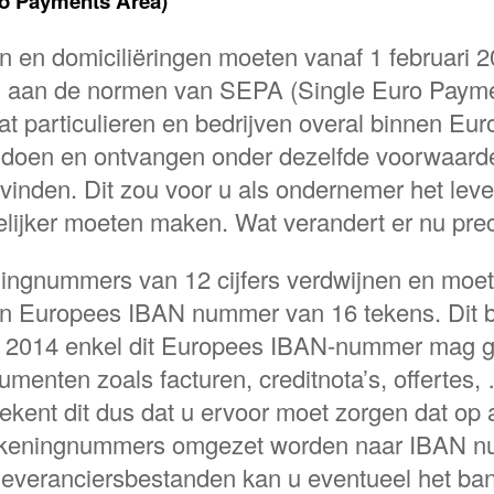
ro Payments Area)
n en domiciliëringen moeten vanaf 1 februari 2
 aan de normen van SEPA (Single Euro Paymen
at particulieren en bedrijven overal binnen Eur
 doen en ontvangen onder dezelfde voorwaard
vinden. Dit zou voor u als ondernemer het leve
lijker moeten maken. Wat verandert er nu pre
ningnummers van 12 cijfers verdwijnen en moe
n Europees IBAN nummer van 16 tekens. Dit b
ri 2014 enkel dit Europees IBAN-nummer mag g
cumenten zoals facturen, creditnota’s, offertes
kent dit dus dat u ervoor moet zorgen dat op 
rekeningnummers omgezet worden naar IBAN n
 leveranciersbestanden kan u eventueel het ba