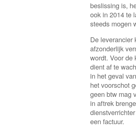
beslissing is, 
ook in 2014 te 
steeds mogen w
De leverancier 
afzonderlijk ve
wordt. Voor de k
dient af te wach
in het geval va
het voorschot g
geen btw mag ve
in aftrek breng
dienstverrichter
een factuur.