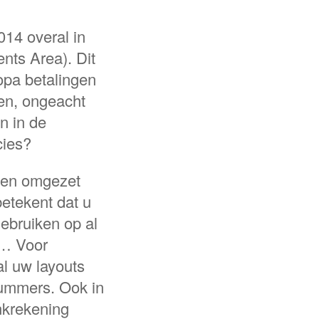
014 overal in
ts Area). Dit
opa betalingen
en, ongeacht
n in de
cies?
ten omgezet
etekent dat u
ebruiken op al
, … Voor
al uw layouts
ummers. Ook in
nkrekening