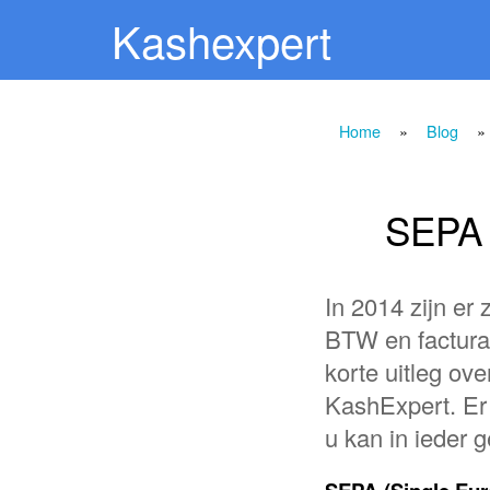
Kashexpert
Home
»
Blog
» 
SEPA 
In 2014 zijn er
BTW en facturat
korte uitleg ov
KashExpert. Er
u kan in ieder 