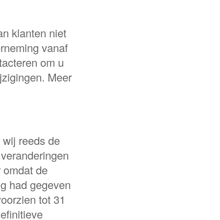
an klanten niet
erneming vanaf
ntacteren om u
ijzigingen. Meer
 wij reeds de
 veranderingen
r omdat de
ing had gegeven
oorzien tot 31
finitieve