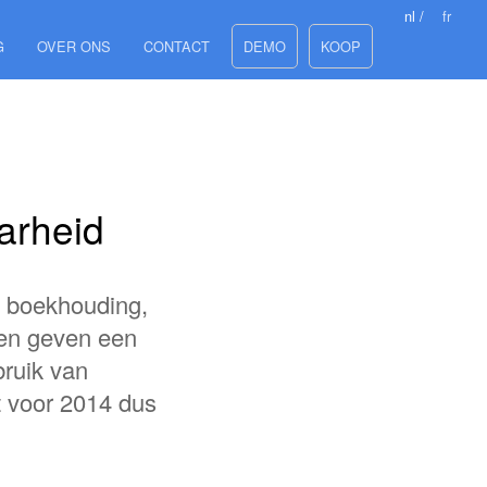
nl /
fr
G
OVER ONS
CONTACT
DEMO
KOOP
arheid
an boekhouding,
p en geven een
bruik van
t voor 2014 dus