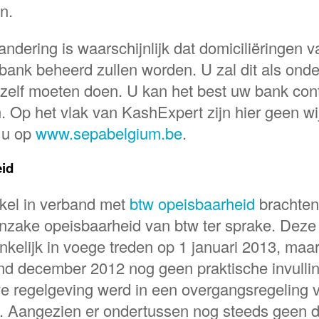
n.
ndering is waarschijnlijk dat domiciliëringen v
bank beheerd zullen worden. U zal dit als ond
 zelf moeten doen. U kan het best uw bank co
en. Op het vlak van KashExpert zijn hier geen w
t u op
www.sepabelgium.be
.
id
tikel in verband met
btw opeisbaarheid
brachten
inzake opeisbaarheid van btw ter sprake. Deze
kelijk in voege treden op 1 januari 2013, maa
ind december 2012 nog geen praktische invull
 regelgeving werd in een overgangsregeling v
 Aangezien er ondertussen nog steeds geen de