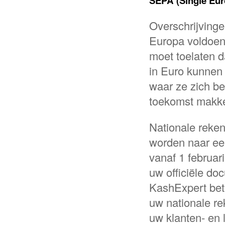
SEPA (Single Eu
Overschrijvinge
Europa voldoen
moet toelaten d
in Euro kunnen
waar ze zich be
toekomst makke
Nationale reke
worden naar ee
vanaf 1 februa
uw officiële do
KashExpert bete
uw nationale 
uw klanten- en