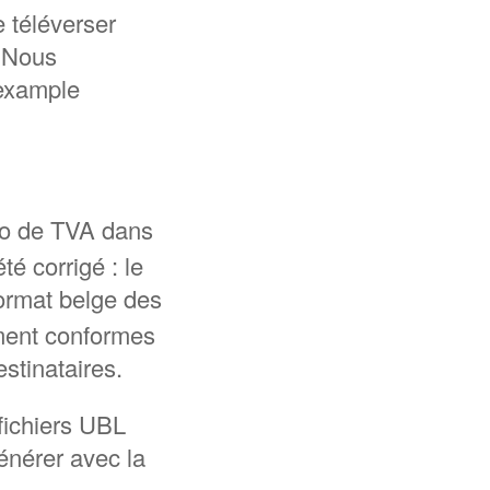
e téléverser
. Nous
 example
o de TVA dans
é corrigé : le
format belge des
ment conformes
stinataires.
fichiers UBL
nérer avec la