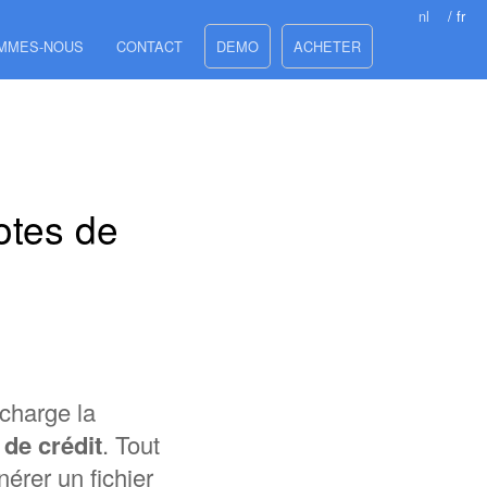
nl
/ fr
OMMES-NOUS
CONTACT
DEMO
ACHETER
otes de
charge la
 de crédit
. Tout
érer un fichier