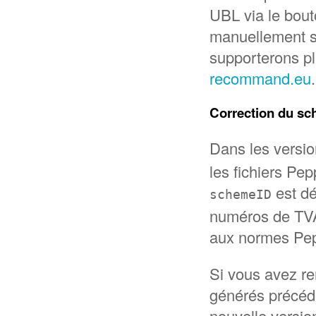
UBL via le bout
manuellement 
supporterons p
recommand.eu
.
Correction du sc
Dans les versio
les fichiers Pep
est dé
schemeID
numéros de TVA
aux normes Pepp
Si vous avez re
générés précéd
nouvelle versio