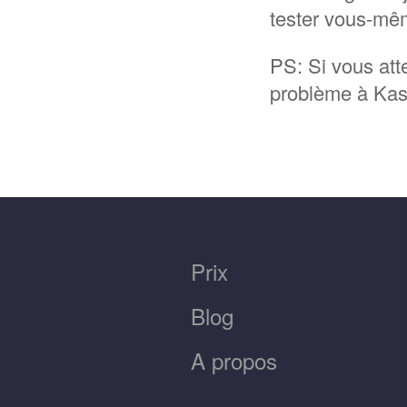
tester vous-mêm
PS: Si vous att
problème à Kas
Prix
Blog
A propos