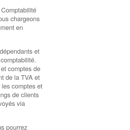
 Comptabilité
nous chargeons
moment en
ndépendants et
 comptabilité.
s et comptes de
nt de la TVA et
 les comptes et
ings de clients
voyés via
us pourrez