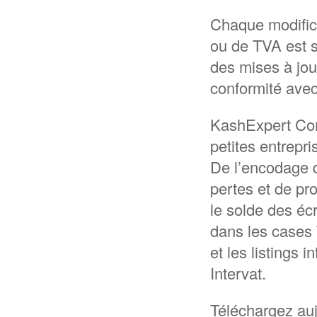
Chaque modifica
ou de TVA est s
des mises à jou
conformité avec 
KashExpert Com
petites entrepr
De l’encodage d
pertes et de pro
le solde des éc
dans les cases T
et les listings
Intervat.
Téléchargez auj