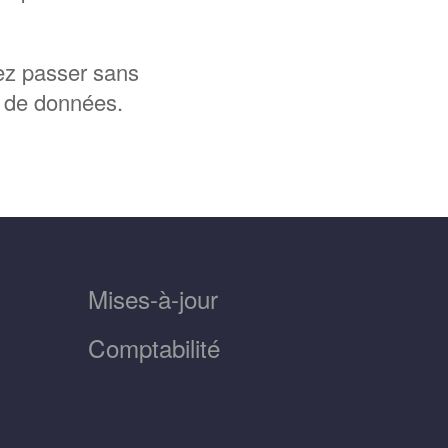
vez passer sans
e de données.
Mises-à-jour
Comptabilité