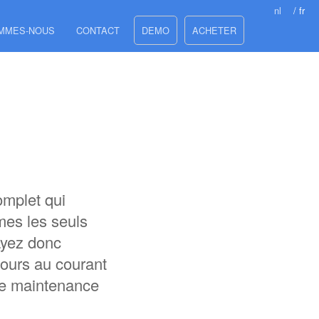
nl
/ fr
OMMES-NOUS
CONTACT
DEMO
ACHETER
omplet qui
mes les seuls
payez donc
jours au courant
de maintenance