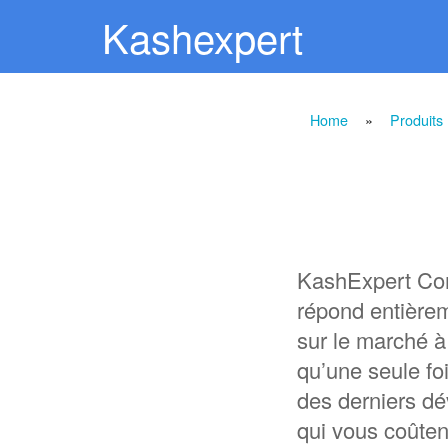
Kashexpert
Home
»
Produits
KashExpert Com
répond entièrem
sur le marché à
qu’une seule fo
des derniers d
qui vous coûten