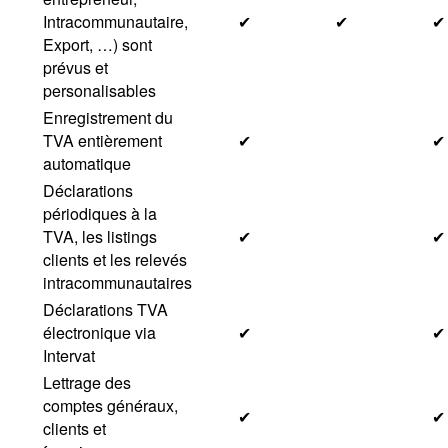
Intracommunautaire,
✔
✔
✔
Export, …) sont
prévus et
personalisables
Enregistrement du
TVA entièrement
✔
✔
automatique
Déclarations
périodiques à la
TVA, les listings
✔
✔
clients et les relevés
intracommunautaires
Déclarations TVA
électronique via
✔
✔
Intervat
Lettrage des
comptes généraux,
✔
✔
clients et